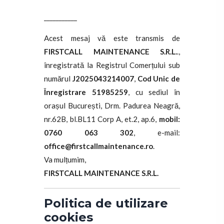
___________
Acest mesaj vă este transmis de
FIRSTCALL MAINTENANCE S.R.L.
.,
înregistrată la Registrul Comerțului sub
numărul
J2025043214007
,
Cod Unic de
Înregistrare 51985259
, cu sediul în
orașul București, Drm. Padurea Neagră,
nr.62B, bl.BL11 Corp A, et.2, ap.6,
mobil:
0760 063 302
, e-mail:
office@firstcallmaintenance.ro
.
Va mulțumim,
FIRSTCALL MAINTENANCE S.R.L.
Politica de utilizare
cookies