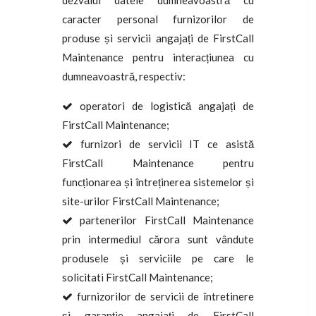
dezvălui datele dumneavoastră cu
caracter personal furnizorilor de
produse și servicii angajați de FirstCall
Maintenance pentru interacțiunea cu
dumneavoastră, respectiv:
operatori de logistică angajați de
FirstCall Maintenance;
furnizori de servicii IT ce asistă
FirstCall Maintenance pentru
funcționarea și întreținerea sistemelor și
site-urilor FirstCall Maintenance;
partenerilor FirstCall Maintenance
prin intermediul cărora sunt vândute
produsele și serviciile pe care le
solicitati FirstCall Maintenance;
furnizorilor de servicii de întretinere
și garanție angajați de FirstCall