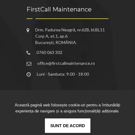
FirstCall Maintenance
Drm. Padurea Neagră, nr.62B, bl.BL11
Corp A, et.1, ap.6
București, ROMÂNIA.
0760 063 302
office@firstcallmaintenance.ro
Luni - Sambata: 9:00 - 18:00
Această pagină web folosește cookie-uri pentru a îmbunătăți
experiența de navigare și a asigura funcționalițăți adiționale.
Copyright ©2026
SUNT DE ACORD
FirstCall Maintenance.
-