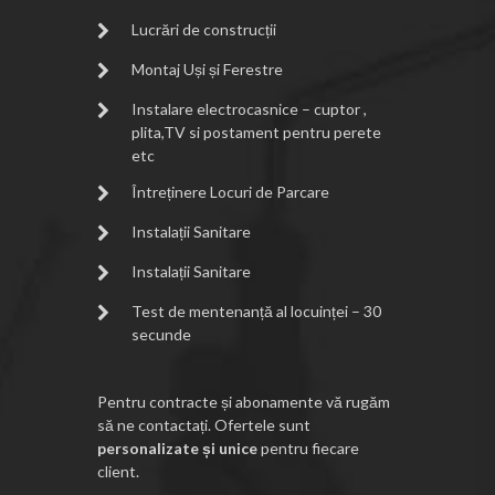
Lucrări de construcții
Montaj Uși și Ferestre
Instalare electrocasnice – cuptor ,
plita,TV si postament pentru perete
etc
Întreținere Locuri de Parcare
Instalații Sanitare
Instalații Sanitare
Test de mentenanță al locuinței – 30
secunde
Pentru contracte și abonamente vă rugăm
să ne contactați. Ofertele sunt
personalizate și unice
pentru fiecare
client.