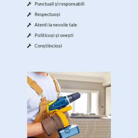
Punctuali și responsabili
Respectuoși
Atenti la nevoile tale
Politicoși și onești
Conștiincioși