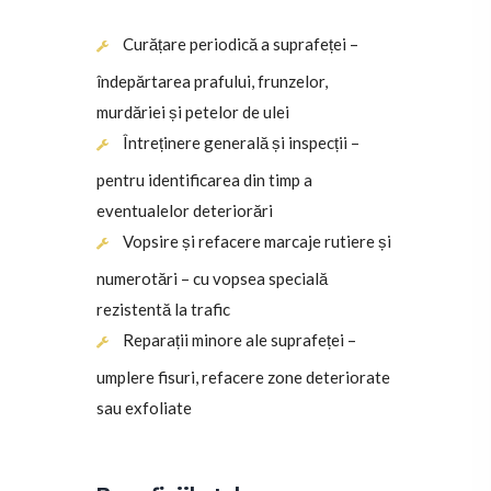
Curățare periodică a suprafeței –
îndepărtarea prafului, frunzelor,
murdăriei și petelor de ulei
Întreținere generală și inspecții –
pentru identificarea din timp a
eventualelor deteriorări
Vopsire și refacere marcaje rutiere și
numerotări – cu vopsea specială
rezistentă la trafic
Reparații minore ale suprafeței –
umplere fisuri, refacere zone deteriorate
sau exfoliate