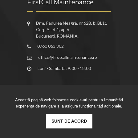
FirstCall Maintenance
Drm. Padurea Neagră, nr.62B, bl.BL11
Corp A, et.1, ap.6
București, ROMÂNIA.
0760 063 302
office@firstcallmaintenance.ro
Luni - Sambata: 9:00 - 18:00
Această pagină web folosește cookie-uri pentru a îmbunătăți
experiența de navigare și a asigura funcționalițăți adiționale.
Copyright ©2026
SUNT DE ACORD
FirstCall Maintenance.
-
Politica de confidențialitate – GDPR